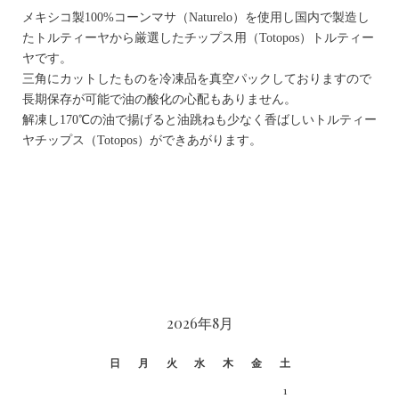
メキシコ製100%コーンマサ（Naturelo）を使用し国内で製造し
たトルティーヤから厳選したチップス用（Totopos）トルティー
ヤです。
三角にカットしたものを冷凍品を真空パックしておりますので
長期保存が可能で油の酸化の心配もありません。
解凍し170℃の油で揚げると油跳ねも少なく香ばしいトルティー
ヤチップス（Totopos）ができあがります。
CALENDAR
2026年8月
日
月
火
水
木
金
土
1